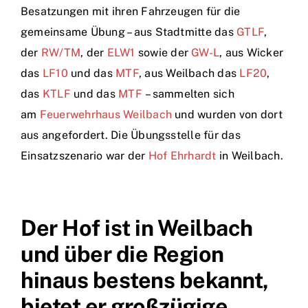
Besatzungen mit ihren Fahrzeugen für die
Einsätze
gemeinsame Übung – aus Stadtmitte das
GTLF
,
der
RW/TM
, der
ELW1
sowie der
GW-L
, aus Wicker
das
LF10
und das
MTF
, aus Weilbach das
LF20
,
das
KTLF
und das
MTF
– sammelten sich
am
Feuerwehrhaus Weilbach
und wurden von dort
aus angefordert. Die Übungsstelle für das
Einsatzszenario war der
Hof Ehrhardt
in Weilbach.
Der Hof ist in Weilbach
und über die Region
hinaus bestens bekannt,
bietet er großzügige