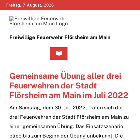
Zum
Freitag, 7. August, 2026
Inhalt
springen
Freiwillige Feuerwehr Flörsheim am Main
Toggle
Navigation
Home
Gemeinsame Übung aller drei
Feuerwehren der Stadt
Neuigkeiten
Flörsheim am Main im Juli 2022
Bürgerinfo
Am Samstag, dem 30. Juli 2022, trafen sich die
drei Feuerwehren der Stadt Flörsheim am Main zu
Über uns
einer gemeinsamen Übung. Das Einsatzszenario
blieb bis zum Beginn der Übung unbekannt. Die
Technik