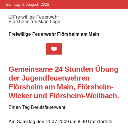
Zum
Sonntag, 9. August, 2026
Inhalt
springen
Freiwillige Feuerwehr Flörsheim am Main
Toggle
Navigation
Home
Gemeinsame 24 Stunden Übung
der Jugendfeuerwehren
Neuigkeiten
Flörsheim am Main, Flörsheim-
Bürgerinfo
Wicker und Flörsheim-Weilbach.
Einen Tag Berufsfeuerwehr
Über uns
Am Samstag den 11.07.2009 um 8:00 Uhr startete
Technik