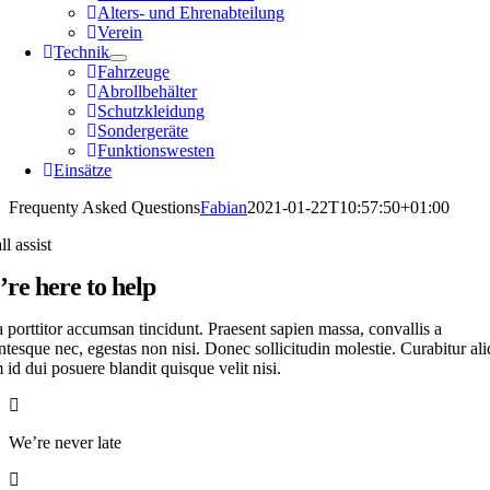
Alters- und Ehrenabteilung
Verein
Technik
Fahrzeuge
Abrollbehälter
Schutzkleidung
Sondergeräte
Funktionswesten
Einsätze
Frequenty Asked Questions
Fabian
2021-01-22T10:57:50+01:00
ll assist
re here to help
 porttitor accumsan tincidunt. Praesent sapien massa, convallis a
ntesque nec, egestas non nisi. Donec sollicitudin molestie. Curabitur ali
id dui posuere blandit quisque velit nisi.
We’re never late