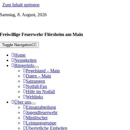
Zum Inhalt springen
Samstag, 8. August, 2026
Freiwillige Feuerwehr Flörsheim am Main
Toggle Navigation
Home
Neuigkeiten
Bürgerinfo
Pegelstand – Main
Daten – Main
Satzungen
Notfall-Fax
Hilfe im Notfall
Weblinks
Über uns
Einsatzabteilung
Jugendfeuerwehr
Minilöscher
Leistungsgruppe
Überörtliche Einheiten