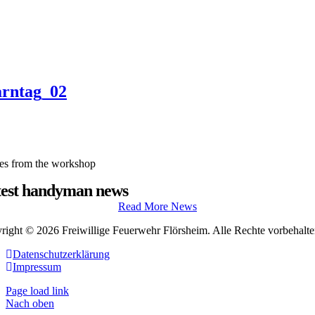
rntag_02
cles from the workshop
test handyman news
Read More News
right © 2026 Freiwillige Feuerwehr Flörsheim. Alle Rechte vorbehalte
Datenschutzerklärung
Impressum
Page load link
Nach oben