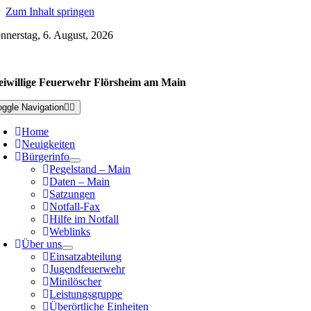
Zum Inhalt springen
nnerstag, 6. August, 2026
eiwillige Feuerwehr Flörsheim am Main
oggle Navigation
Home
Neuigkeiten
Bürgerinfo
Pegelstand – Main
Daten – Main
Satzungen
Notfall-Fax
Hilfe im Notfall
Weblinks
Über uns
Einsatzabteilung
Jugendfeuerwehr
Minilöscher
Leistungsgruppe
Überörtliche Einheiten