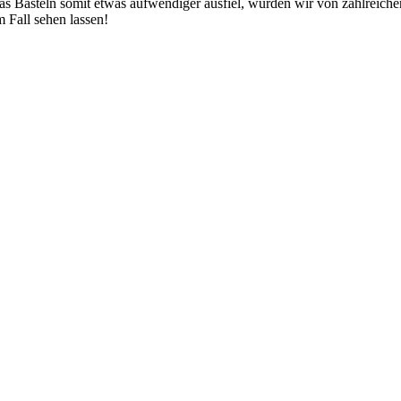
as Basteln somit etwas aufwendiger ausfiel, wurden wir von zahlreiche
 Fall sehen lassen!