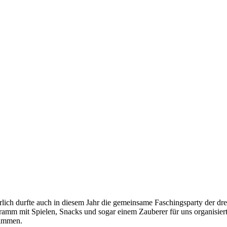
lich durfte auch in diesem Jahr die gemeinsame Faschingsparty der drei
ramm mit Spielen, Snacks und sogar einem Zauberer für uns organisie
timmen.