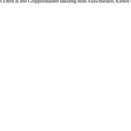
n Eltern in drei Gruppenstunden tatkräftig beim Ausschneiden, Kleben 