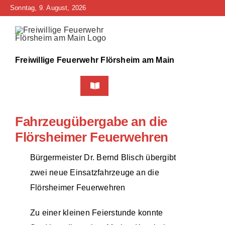
Zum
Sonntag, 9. August, 2026
Inhalt
springen
Freiwillige Feuerwehr Flörsheim am Main
Toggle
Navigation
Home
Fahrzeugübergabe an die
Flörsheimer Feuerwehren
Neuigkeiten
Bürgermeister Dr. Bernd Blisch übergibt
Bürgerinfo
zwei neue Einsatzfahrzeuge an die
Flörsheimer Feuerwehren
Über uns
Zu einer kleinen Feierstunde konnte
Technik