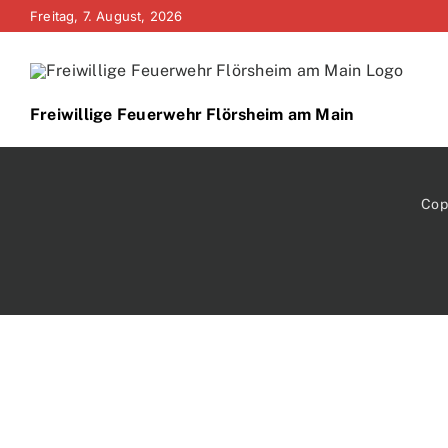
Zum
Freitag, 7. August, 2026
Inhalt
springen
Freiwillige Feuerwehr Flörsheim am Main
Cop