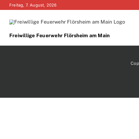
Zum
Freitag, 7. August, 2026
Inhalt
springen
Freiwillige Feuerwehr Flörsheim am Main
Cop