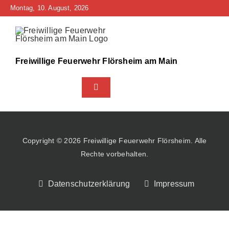
Zum
Montag, 10. August, 2026
Inhalt
springen
Freiwillige Feuerwehr Flörsheim am Main
Toggle
Navigation
Home
Neuigkeiten
Copyright © 2026 Freiwillige Feuerwehr Flörsheim. Alle
Rechte vorbehalten.
Bürgerinfo
Datenschutzerklärung
Impressum
Über uns
Technik