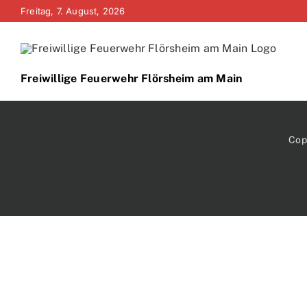
Zum
Freitag, 7. August, 2026
Inhalt
springen
Freiwillige Feuerwehr Flörsheim am Main
Cop