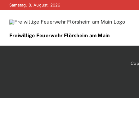
Zum
Samstag, 8. August, 2026
Inhalt
springen
Freiwillige Feuerwehr Flörsheim am Main
Cop