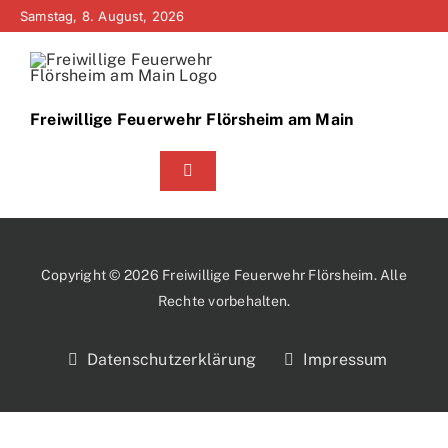
Zum
Samstag, 8. August, 2026
Inhalt
springen
Freiwillige Feuerwehr Flörsheim am Main
Toggle
Navigation
Home
Neuigkeiten
Copyright © 2026 Freiwillige Feuerwehr Flörsheim. Alle
Rechte vorbehalten.
Bürgerinfo
Datenschutzerklärung
Impressum
Über uns
Technik