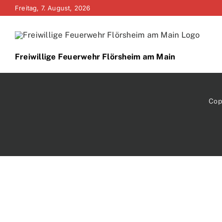
Zum
Freitag, 7. August, 2026
Inhalt
springen
Freiwillige Feuerwehr Flörsheim am Main
Cop