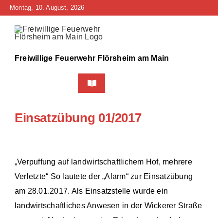
Zum
Montag, 10. August, 2026
Inhalt
springen
Freiwillige Feuerwehr Flörsheim am Main
Toggle
Navigation
Home
Einsatzübung 01/2017
Neuigkeiten
Bürgerinfo
„Verpuffung auf landwirtschaftlichem Hof, mehrere
Verletzte“ So lautete der „Alarm“ zur Einsatzübung
Über uns
am 28.01.2017. Als Einsatzstelle wurde ein
landwirtschaftliches Anwesen in der Wickerer Straße
Technik