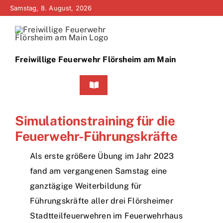
Zum
Samstag, 8. August, 2026
Inhalt
springen
Freiwillige Feuerwehr Flörsheim am Main
Toggle
Navigation
Home
Simulationstraining für die
Feuerwehr-Führungskräfte
Neuigkeiten
Als erste größere Übung im Jahr 2023
Bürgerinfo
fand am vergangenen Samstag eine
ganztägige Weiterbildung für
Über uns
Führungskräfte aller drei Flörsheimer
Stadtteilfeuerwehren im Feuerwehrhaus
Technik