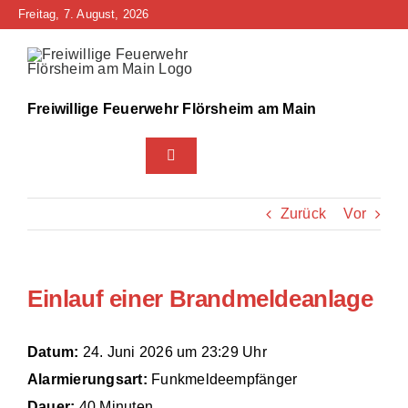
Zum
Freitag, 7. August, 2026
Inhalt
springen
Freiwillige Feuerwehr Flörsheim am Main
Toggle
Navigation
Home
Zurück
Vor
Neuigkeiten
Einlauf einer Brandmeldeanlage
Bürgerinfo
Über uns
Datum:
24. Juni 2026 um 23:29 Uhr
Alarmierungsart:
Funkmeldeempfänger
Technik
Dauer:
40 Minuten