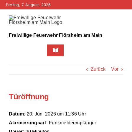
Zum
Freitag, 7. August, 2026
Inhalt
springen
Freiwillige Feuerwehr Flörsheim am Main
Toggle
Navigation
Home
Zurück
Vor
Neuigkeiten
Türöffnung
Bürgerinfo
Über uns
Datum:
20. Juni 2026 um 11:36 Uhr
Alarmierungsart:
Funkmeldeempfänger
Technik
Dauer:
20 Minuten