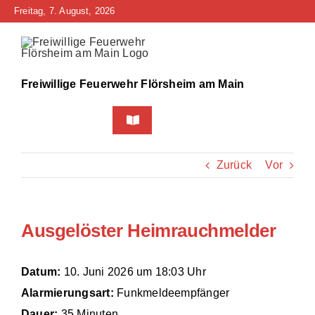
Zum
Freitag, 7. August, 2026
Inhalt
springen
Freiwillige Feuerwehr Flörsheim am Main
Toggle
Navigation
Home
Zurück
Vor
Neuigkeiten
Ausgelöster Heimrauchmelder
Bürgerinfo
Über uns
Datum:
10. Juni 2026 um 18:03 Uhr
Alarmierungsart:
Funkmeldeempfänger
Technik
Dauer:
35 Minuten