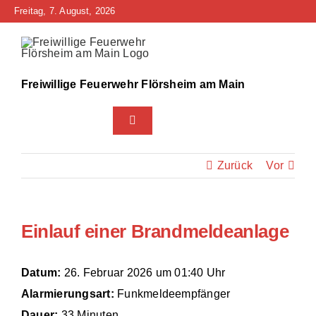
Zum
Freitag, 7. August, 2026
Inhalt
springen
Freiwillige Feuerwehr Flörsheim am Main
Toggle
Navigation
Home
Zurück
Vor
Neuigkeiten
Einlauf einer Brandmeldeanlage
Bürgerinfo
Über uns
Datum:
26. Februar 2026 um 01:40 Uhr
Alarmierungsart:
Funkmeldeempfänger
Technik
Dauer:
33 Minuten