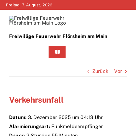
Zum
Freitag, 7. August, 2026
Inhalt
springen
Freiwillige Feuerwehr Flörsheim am Main
Toggle
Navigation
Home
Zurück
Vor
Neuigkeiten
Verkehrsunfall
Bürgerinfo
Über uns
Datum:
3. Dezember 2025 um 04:13 Uhr
Alarmierungsart:
Funkmeldeempfänger
Technik
Dauer:
2 Stunden 55 Minuten