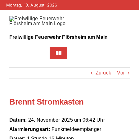
Zum
Montag, 10. August, 2026
Inhalt
springen
Freiwillige Feuerwehr Flörsheim am Main
Toggle
Navigation
Home
Zurück
Vor
Neuigkeiten
Brennt Stromkasten
Bürgerinfo
Über uns
Datum:
24. November 2025 um 06:42 Uhr
Alarmierungsart:
Funkmeldeempfänger
Technik
Dauer:
1 Stunde 16 Minuten