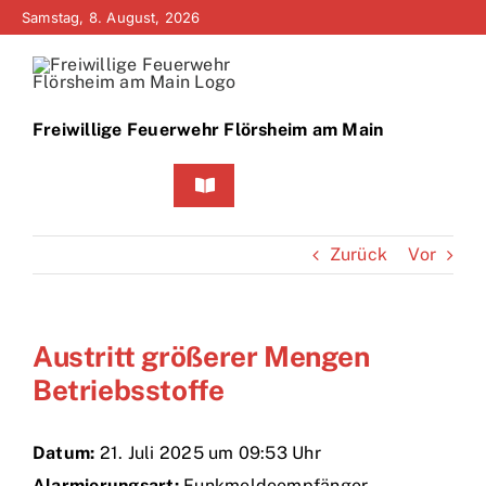
Zum
Samstag, 8. August, 2026
Inhalt
springen
Freiwillige Feuerwehr Flörsheim am Main
Toggle
Navigation
Home
Zurück
Vor
Neuigkeiten
Austritt größerer Mengen
Bürgerinfo
Betriebsstoffe
Über uns
Datum:
21. Juli 2025 um 09:53 Uhr
Technik
Alarmierungsart:
Funkmeldeempfänger