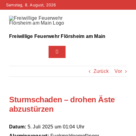
Zum
Samstag, 8. August, 2026
Inhalt
springen
Freiwillige Feuerwehr Flörsheim am Main
Toggle
Navigation
Home
Zurück
Vor
Neuigkeiten
Sturmschaden – drohen Äste
Bürgerinfo
abzustürzen
Über uns
Datum:
5. Juli 2025 um 01:04 Uhr
Technik
Alarmierungsart:
Funkmeldeempfänger