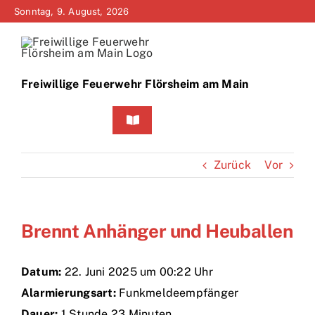
Zum
Sonntag, 9. August, 2026
Inhalt
springen
Freiwillige Feuerwehr Flörsheim am Main
Toggle
Navigation
Home
Zurück
Vor
Neuigkeiten
Brennt Anhänger und Heuballen
Bürgerinfo
Über uns
Datum:
22. Juni 2025 um 00:22 Uhr
Alarmierungsart:
Funkmeldeempfänger
Technik
Dauer:
1 Stunde 23 Minuten