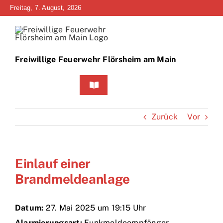
Zum
Freitag, 7. August, 2026
Inhalt
springen
Freiwillige Feuerwehr Flörsheim am Main
Toggle
Navigation
Home
Zurück
Vor
Neuigkeiten
Einlauf einer
Bürgerinfo
Brandmeldeanlage
Über uns
Datum:
27. Mai 2025 um 19:15 Uhr
Technik
Alarmierungsart:
Funkmeldeempfänger