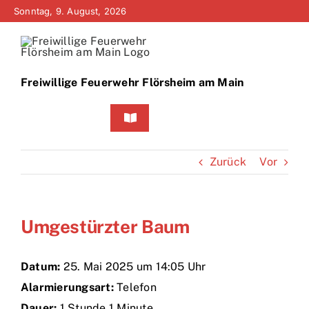
Zum
Sonntag, 9. August, 2026
Inhalt
springen
Freiwillige Feuerwehr Flörsheim am Main
Toggle
Navigation
Home
Zurück
Vor
Neuigkeiten
Umgestürzter Baum
Bürgerinfo
Über uns
Datum:
25. Mai 2025 um 14:05 Uhr
Alarmierungsart:
Telefon
Technik
Dauer:
1 Stunde 1 Minute