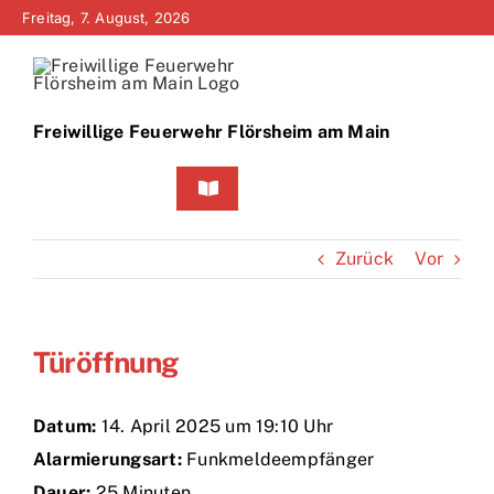
Zum
Freitag, 7. August, 2026
Inhalt
springen
Freiwillige Feuerwehr Flörsheim am Main
Toggle
Navigation
Home
Zurück
Vor
Neuigkeiten
Türöffnung
Bürgerinfo
Über uns
Datum:
14. April 2025 um 19:10 Uhr
Alarmierungsart:
Funkmeldeempfänger
Technik
Dauer:
25 Minuten