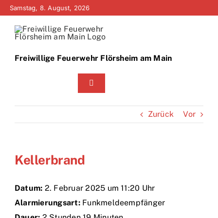
Zum
Samstag, 8. August, 2026
Inhalt
springen
Freiwillige Feuerwehr Flörsheim am Main
Toggle
Navigation
Home
Zurück
Vor
Neuigkeiten
Kellerbrand
Bürgerinfo
Über uns
Datum:
2. Februar 2025 um 11:20 Uhr
Alarmierungsart:
Funkmeldeempfänger
Technik
Dauer:
2 Stunden 19 Minuten