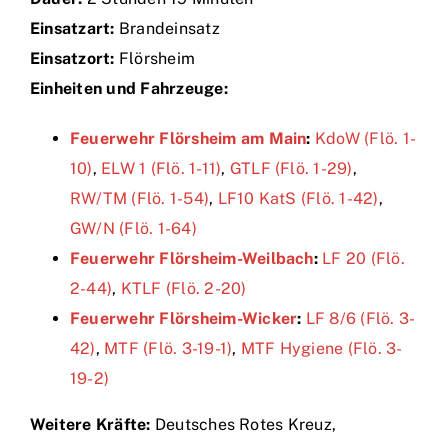
Einsatzart:
Brandeinsatz
Einsätze
Einsatzort:
Flörsheim
Einheiten und Fahrzeuge:
Feuerwehr Flörsheim am Main
:
KdoW (Flö. 1-
10)
,
ELW 1 (Flö. 1-11)
,
GTLF (Flö. 1-29)
,
RW/TM (Flö. 1-54)
,
LF10 KatS (Flö. 1-42)
,
GW/N (Flö. 1-64)
Feuerwehr Flörsheim-Weilbach
:
LF 20 (Flö.
2-44)
,
KTLF (Flö. 2-20)
Feuerwehr Flörsheim-Wicker
:
LF 8/6 (Flö. 3-
42)
,
MTF (Flö. 3-19-1)
,
MTF Hygiene (Flö. 3-
19-2)
Weitere Kräfte:
Deutsches Rotes Kreuz,