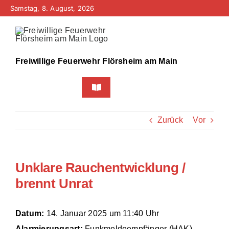
Zum
Samstag, 8. August, 2026
Inhalt
springen
Freiwillige Feuerwehr Flörsheim am Main
Toggle
Navigation
Home
Zurück
Vor
Neuigkeiten
Unklare Rauchentwicklung /
Bürgerinfo
brennt Unrat
Über uns
Datum:
14. Januar 2025 um 11:40 Uhr
Technik
Alarmierungsart:
Funkmeldeempfänger (HAK)