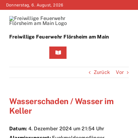
Zum
Donnerstag, 6. August, 2026
Inhalt
springen
Freiwillige Feuerwehr Flörsheim am Main
Toggle
Navigation
Home
Zurück
Vor
Neuigkeiten
Wasserschaden / Wasser im
Bürgerinfo
Keller
Über uns
Datum:
4. Dezember 2024 um 21:54 Uhr
Technik
Alarmierungsart:
Funkmeldeempfänger