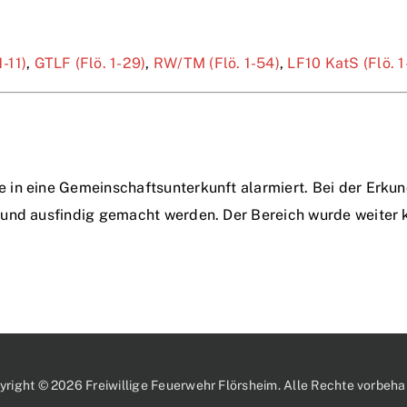
1-11)
,
GTLF (Flö. 1-29)
,
RW/TM (Flö. 1-54)
,
LF10 KatS (Flö. 1
in eine Gemeinschaftsunterkunft alarmiert. Bei der Erkun
und ausfindig gemacht werden. Der Bereich wurde weiter k
yright © 2026 Freiwillige Feuerwehr Flörsheim. Alle Rechte vorbehal