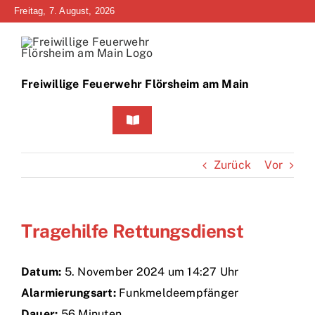
Zum
Freitag, 7. August, 2026
Inhalt
springen
Freiwillige Feuerwehr Flörsheim am Main
Toggle
Navigation
Home
Zurück
Vor
Neuigkeiten
Tragehilfe Rettungsdienst
Bürgerinfo
Über uns
Datum:
5. November 2024 um 14:27 Uhr
Alarmierungsart:
Funkmeldeempfänger
Technik
Dauer:
56 Minuten