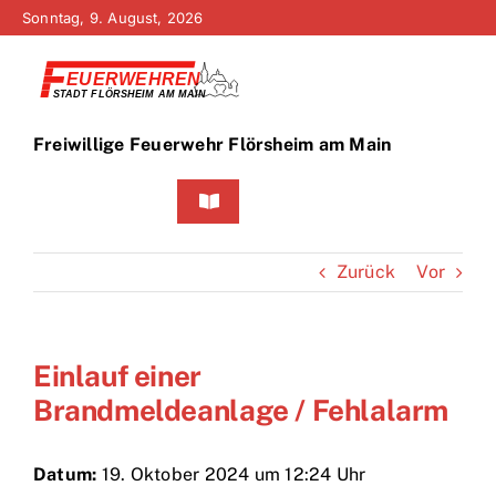
Zum
Sonntag, 9. August, 2026
Inhalt
springen
Freiwillige Feuerwehr Flörsheim am Main
Toggle
Navigation
Home
Zurück
Vor
Neuigkeiten
Einlauf einer
Bürgerinfo
Brandmeldeanlage / Fehlalarm
Über uns
Datum:
19. Oktober 2024 um 12:24 Uhr