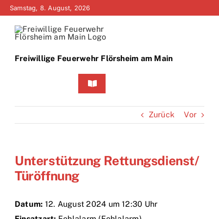
Zum
Samstag, 8. August, 2026
Inhalt
springen
Freiwillige Feuerwehr Flörsheim am Main
Toggle
Navigation
Home
Zurück
Vor
Neuigkeiten
Unterstützung Rettungsdienst/
Bürgerinfo
Türöffnung
Über uns
Datum:
12. August 2024 um 12:30 Uhr
Technik
Einsatzart:
Fehlalarm (Fehlalarm)