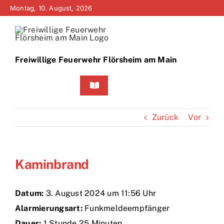
Zum
Montag, 10. August, 2026
Inhalt
springen
Freiwillige Feuerwehr Flörsheim am Main
Toggle
Navigation
Home
Zurück
Vor
Neuigkeiten
Kaminbrand
Bürgerinfo
Über uns
Datum:
3. August 2024 um 11:56 Uhr
Alarmierungsart:
Funkmeldeempfänger
Technik
Dauer:
1 Stunde 25 Minuten