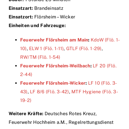
Einsatzart:
Brandeinsatz
Einsätze
Einsatzort:
Flörsheim – Wicker
Einheiten und Fahrzeuge:
Feuerwehr Flörsheim am Main
:
KdoW (Flö. 1-
10)
,
ELW 1 (Flö. 1-11)
,
GTLF (Flö. 1-29)
,
RW/TM (Flö. 1-54)
Feuerwehr Flörsheim-Weilbach
:
LF 20 (Flö.
2-44)
Feuerwehr Flörsheim-Wicker
:
LF 10 (Flö. 3-
43)
,
LF 8/6 (Flö. 3-42)
,
MTF Hygiene (Flö. 3-
19-2)
Weitere Kräfte:
Deutsches Rotes Kreuz,
Feuerwehr Hochheim a.M., Regelrettungsdienst