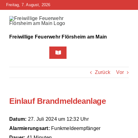
Zum
Freitag, 7. August, 2026
Inhalt
springen
Freiwillige Feuerwehr Flörsheim am Main
Toggle
Navigation
Home
Zurück
Vor
Neuigkeiten
Einlauf Brandmeldeanlage
Bürgerinfo
Über uns
Datum:
27. Juli 2024 um 12:32 Uhr
Alarmierungsart:
Funkmeldeempfänger
Technik
Dauer:
41 Minuten