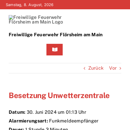
Zum
Samstag, 8. August, 2026
Inhalt
springen
Freiwillige Feuerwehr Flörsheim am Main
Toggle
Navigation
Home
Zurück
Vor
Neuigkeiten
Besetzung Unwetterzentrale
Bürgerinfo
Über uns
Datum:
30. Juni 2024 um 01:13 Uhr
Alarmierungsart:
Funkmeldeempfänger
Technik
Dauer:
1 Stunde 3 Minuten