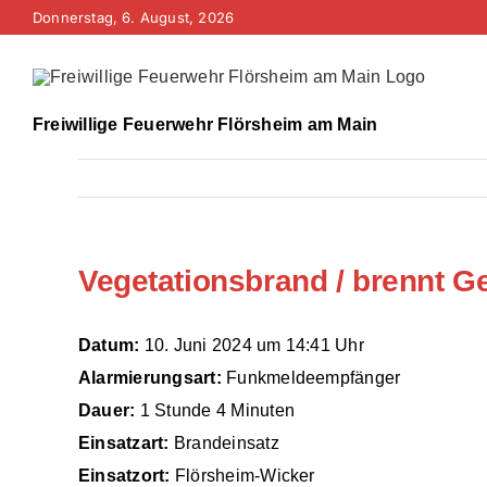
Zum
Donnerstag, 6. August, 2026
Inhalt
springen
Freiwillige Feuerwehr Flörsheim am Main
Vegetationsbrand / brennt G
Datum:
10. Juni 2024 um 14:41 Uhr
Alarmierungsart:
Funkmeldeempfänger
Dauer:
1 Stunde 4 Minuten
Einsatzart:
Brandeinsatz
Einsatzort:
Flörsheim-Wicker