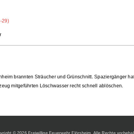
-29)
r
eim brannten Sträucher und Grünschnitt. Spaziergänger hatt
eug mitgeführten Löschwasser recht schnell ablöschen.
yright © 2026 Freiwillige Feuerwehr Flörsheim. Alle Rechte vorbehal