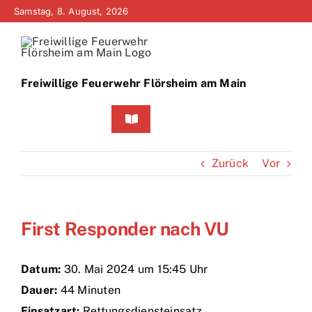
Zum
Samstag, 8. August, 2026
Inhalt
springen
Freiwillige Feuerwehr Flörsheim am Main
Toggle
Navigation
Home
Zurück
Vor
Neuigkeiten
First Responder nach VU
Bürgerinfo
Über uns
Datum:
30. Mai 2024 um 15:45 Uhr
Dauer:
44 Minuten
Technik
Einsatzart:
Rettungsdiensteinsatz