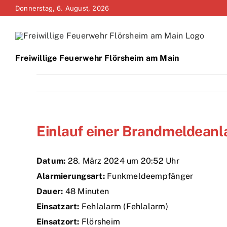
Zum
Donnerstag, 6. August, 2026
Inhalt
springen
Freiwillige Feuerwehr Flörsheim am Main
Einlauf einer Brandmeldeanl
Datum:
28. März 2024 um 20:52 Uhr
Alarmierungsart:
Funkmeldeempfänger
Dauer:
48 Minuten
Einsatzart:
Fehlalarm (Fehlalarm)
Einsatzort:
Flörsheim