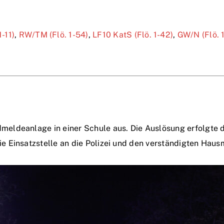
1-11)
,
RW/TM (Flö. 1-54)
,
LF10 KatS (Flö. 1-42)
,
GW/N (Flö. 
eldeanlage in einer Schule aus. Die Auslösung erfolgte
 Einsatzstelle an die Polizei und den verständigten Haus