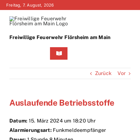
Zum
Freitag, 7. August, 2026
Inhalt
springen
Freiwillige Feuerwehr Flörsheim am Main
Toggle
Navigation
Home
Zurück
Vor
Neuigkeiten
Auslaufende Betriebsstoffe
Bürgerinfo
Über uns
Datum:
15. März 2024 um 18:20 Uhr
Alarmierungsart:
Funkmeldeempfänger
Technik
Dauer:
1 Stunde 8 Minuten