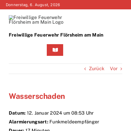
Zum
Donnerstag, 6. August, 2026
Inhalt
springen
Freiwillige Feuerwehr Flörsheim am Main
Toggle
Navigation
Home
Zurück
Vor
Neuigkeiten
Wasserschaden
Bürgerinfo
Über uns
Datum:
12. Januar 2024 um 08:53 Uhr
Alarmierungsart:
Funkmeldeempfänger
Technik
Dauer:
17 Minuten