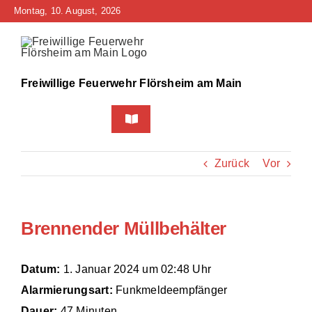
Zum
Montag, 10. August, 2026
Inhalt
springen
Freiwillige Feuerwehr Flörsheim am Main
Toggle
Navigation
Home
Zurück
Vor
Neuigkeiten
Brennender Müllbehälter
Bürgerinfo
Über uns
Datum:
1. Januar 2024 um 02:48 Uhr
Alarmierungsart:
Funkmeldeempfänger
Technik
Dauer:
47 Minuten