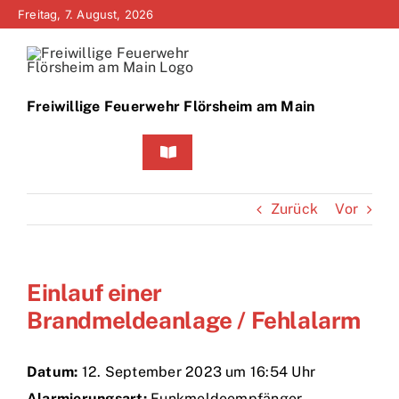
Zum
Freitag, 7. August, 2026
Inhalt
springen
Freiwillige Feuerwehr Flörsheim am Main
Toggle
Navigation
Home
Zurück
Vor
Neuigkeiten
Einlauf einer
Bürgerinfo
Brandmeldeanlage / Fehlalarm
Über uns
Datum:
12. September 2023 um 16:54 Uhr
Technik
Alarmierungsart:
Funkmeldeempfänger