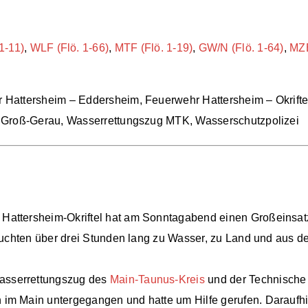
1-11)
,
WLF (Flö. 1-66)
,
MTF (Flö. 1-19)
,
GW/N (Flö. 1-64)
,
MZB
Hattersheim – Eddersheim, Feuerwehr Hattersheim – Okrifte
g Groß-Gerau, Wasserrettungszug MTK, Wasserschutzpolizei
Hattersheim-Okriftel hat am Sonntagabend einen Großeinsatz
suchten über drei Stunden lang zu Wasser, zu Land und aus de
asserrettungszug des
Main-Taunus-Kreis
und der Technische 
im Main untergegangen und hatte um Hilfe gerufen. Daraufhin