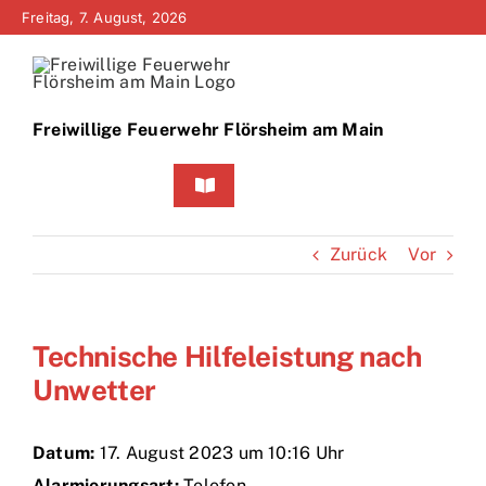
Zum
Freitag, 7. August, 2026
Inhalt
springen
Freiwillige Feuerwehr Flörsheim am Main
Toggle
Navigation
Home
Zurück
Vor
Neuigkeiten
Technische Hilfeleistung nach
Bürgerinfo
Unwetter
Über uns
Datum:
17. August 2023 um 10:16 Uhr
Technik
Alarmierungsart:
Telefon