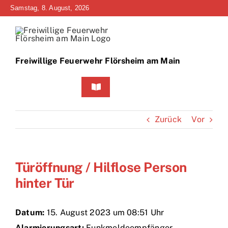
Zum
Samstag, 8. August, 2026
Inhalt
springen
Freiwillige Feuerwehr Flörsheim am Main
Toggle
Navigation
Home
Zurück
Vor
Neuigkeiten
Türöffnung / Hilflose Person
Bürgerinfo
hinter Tür
Über uns
Datum:
15. August 2023 um 08:51 Uhr
Technik
Alarmierungsart:
Funkmeldeempfänger