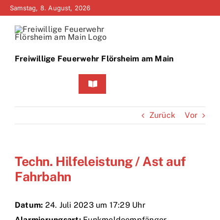
Zum
Samstag, 8. August, 2026
Inhalt
springen
Freiwillige Feuerwehr Flörsheim am Main
Toggle
Navigation
Home
Zurück
Vor
Neuigkeiten
Techn. Hilfeleistung / Ast auf
Bürgerinfo
Fahrbahn
Über uns
Datum:
24. Juli 2023 um 17:29 Uhr
Technik
Alarmierungsart:
Funkmeldeempfänger