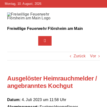
Zum
Montag, 10. August, 2026
Inhalt
springen
Freiwillige Feuerwehr Flörsheim am Main
Toggle
Navigation
Home
Zurück
Vor
Neuigkeiten
Ausgelöster Heimrauchmelder /
Bürgerinfo
angebranntes Kochgut
Über uns
Datum:
4. Juli 2023 um 11:58 Uhr
Technik
Alarmierungsart:
Funkmeldeempfänger