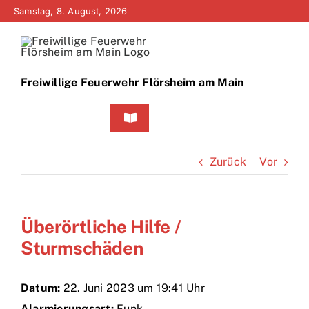
Zum
Samstag, 8. August, 2026
Inhalt
springen
Freiwillige Feuerwehr Flörsheim am Main
Toggle
Navigation
Home
Zurück
Vor
Neuigkeiten
Überörtliche Hilfe /
Bürgerinfo
Sturmschäden
Über uns
Datum:
22. Juni 2023 um 19:41 Uhr
Technik
Alarmierungsart:
Funk