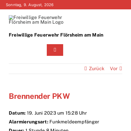
Zum
Sonntag, 9. August, 2026
Inhalt
springen
Freiwillige Feuerwehr Flörsheim am Main
Toggle
Navigation
Home
Zurück
Vor
Neuigkeiten
Brennender PKW
Bürgerinfo
Über uns
Datum:
19. Juni 2023 um 15:28 Uhr
Alarmierungsart:
Funkmeldeempfänger
Technik
Dauer:
1 Stunde 8 Minuten